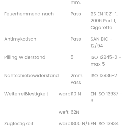
mm.
Feuerhemmend nach
Pass
BS EN 1021-1,
2006 Part 1,
Cigarette
Antimykotisch
Pass
SAN BIO -
12/94
Pilling Widerstand
5
ISO 12945-2 -
max 5
Nahtschiebewiderstand
2mm.
ISO 13936-2
Pass
Weiterreißfestigkeit
warp
110 N
EN ISO 13937 -
3
weft
62N
Zugfestigkeit
warp
1800 N/5
EN ISO 13934