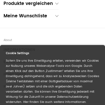
Produkte vergleichen
Meine Wunschliste
About
INFORMATIONEN
Cookie Settings
Sofern Sie uns Ihre Einwilligung erteilen, verwenden wir Cookies
EXTRA INFO
zur Nutzung unseres Webanalyse-Tools von Google. Durch
einen Klick auf den Button „Zustimmen“ erteilen Sie uns Ihre
HIGHLIGHTS
Einwilligung dahingehend, dass wir zu Analysezwecken Cookies
(kleine Textdateien mit einer Gültigkeitsdauer von maximal
KONTAKT
zwei Jahren) setzen und die sich ergebenden Daten
verarbeiten dürfen. Sie können Ihre Einwilligung jederzeit mit
Wirkung für die Zukunft in unserer Datenschutzerklärung
widerrufen. Hier finden Sie auch weitere Informationen.