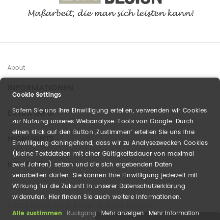
About
INFORMATIONEN
Cookie Settings
Sofern Sie uns Ihre Einwilligung erteilen, verwenden wir Cookies
EXTRA INFO
zur Nutzung unseres Webanalyse-Tools von Google. Durch
einen Klick auf den Button „Zustimmen“ erteilen Sie uns Ihre
HIGHLIGHTS
Einwilligung dahingehend, dass wir zu Analysezwecken Cookies
(kleine Textdateien mit einer Gültigkeitsdauer von maximal
KONTAKT
zwei Jahren) setzen und die sich ergebenden Daten
verarbeiten dürfen. Sie können Ihre Einwilligung jederzeit mit
Wirkung für die Zukunft in unserer Datenschutzerklärung
widerrufen. Hier finden Sie auch weitere Informationen.
© 2020 Exklusiv Dutch Design. All Rights Reserved.
Alle zustimmen
Rückgang
Mehr anzeigen
Mehr Information