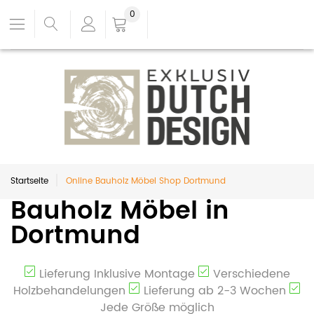
0
Startseite
Online Bauholz Möbel Shop Dortmund
Bauholz Möbel in
Dortmund
Lieferung Inklusive Montage
Verschiedene
Holzbehandelungen
Lieferung ab 2-3 Wochen
Jede Größe möglich