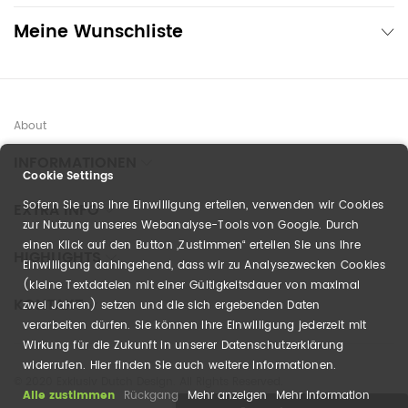
Meine Wunschliste
About
INFORMATIONEN
Cookie Settings
Sofern Sie uns Ihre Einwilligung erteilen, verwenden wir Cookies
EXTRA INFO
zur Nutzung unseres Webanalyse-Tools von Google. Durch
einen Klick auf den Button „Zustimmen“ erteilen Sie uns Ihre
HIGHLIGHTS
Einwilligung dahingehend, dass wir zu Analysezwecken Cookies
(kleine Textdateien mit einer Gültigkeitsdauer von maximal
KONTAKT
zwei Jahren) setzen und die sich ergebenden Daten
verarbeiten dürfen. Sie können Ihre Einwilligung jederzeit mit
Wirkung für die Zukunft in unserer Datenschutzerklärung
widerrufen. Hier finden Sie auch weitere Informationen.
© 2020 Exklusiv Dutch Design. All Rights Reserved.
Alle zustimmen
Rückgang
Mehr anzeigen
Mehr Information