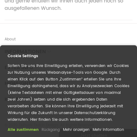
und gerne erfüllen wir Ihnen auch jeden noch so
ausgefallenen Wunsch.
About
INFORMATIONEN
Cookie Settings
Sofern Sie uns Ihre Einwilligung erteilen, verwenden wir Cookies
EXTRA INFO
zur Nutzung unseres Webanalyse-Tools von Google. Durch
einen Klick auf den Button „Zustimmen“ erteilen Sie uns Ihre
HIGHLIGHTS
Einwilligung dahingehend, dass wir zu Analysezwecken Cookies
(kleine Textdateien mit einer Gültigkeitsdauer von maximal
KONTAKT
zwei Jahren) setzen und die sich ergebenden Daten
verarbeiten dürfen. Sie können Ihre Einwilligung jederzeit mit
Wirkung für die Zukunft in unserer Datenschutzerklärung
widerrufen. Hier finden Sie auch weitere Informationen.
© 2020 Exklusiv Dutch Design. All Rights Reserved.
Alle zustimmen
Rückgang
Mehr anzeigen
Mehr Information
Jetzt chatten