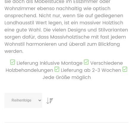
sie doch als Möbelstücke im Esszimmer oder
Wohnzimmer ebenso nachhaltig wie optisch
ansprechend. Nicht nur, wenn Sie auf gediegenen
Landhausstil Wert legen, ist ein massiver Holztisch
eine gute Wahl. Die vielen Designs und Stilvarianten
sorgen dafür, dass Massivholztische mit fast jedem
Wohnstil harmonieren und überall zum Blickfang
werden.
Lieferung Inklusive Montage
Verschiedene
Holzbehandelungen
Lieferung ab 2-3 Wochen
Jede Größe möglich