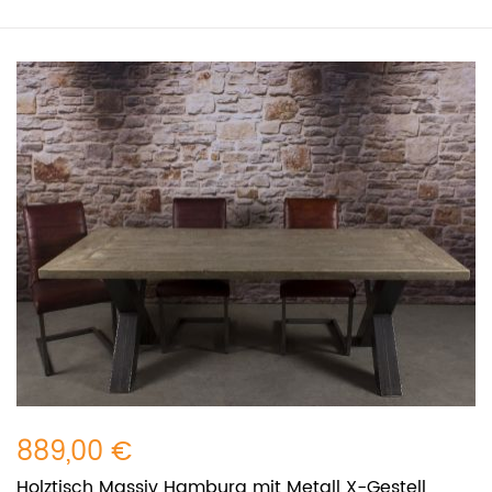
889,00 €
Holztisch Massiv Hamburg mit Metall X-Gestell