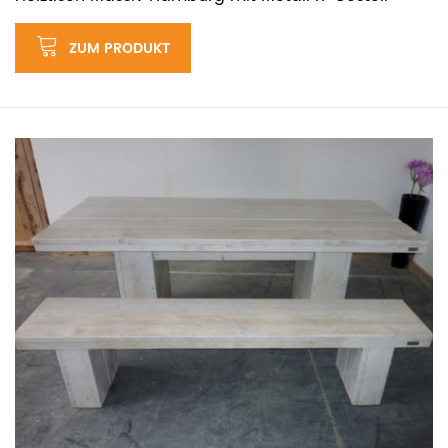
ZUM PRODUKT