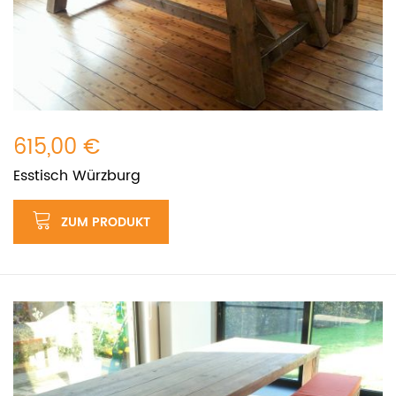
615,00 €
Esstisch Würzburg
ZUM PRODUKT