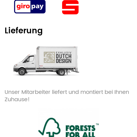
Lieferung
Unser Mitarbeiter liefert und montiert bei Ihnen
Zuhause!