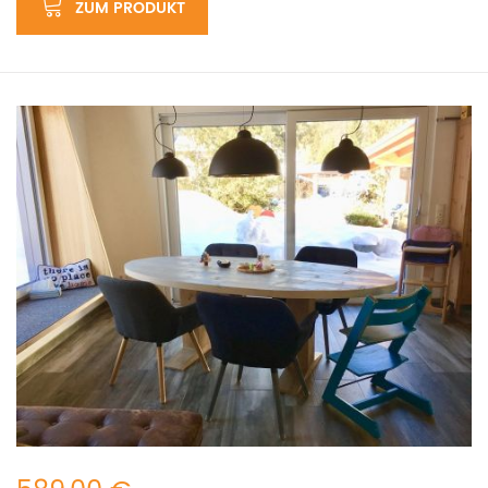
ZUM PRODUKT