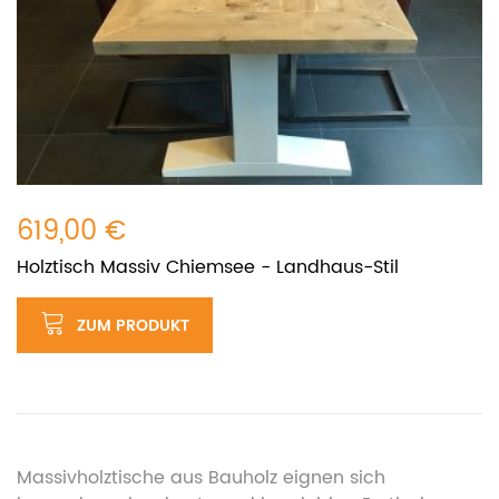
619,00 €
Holztisch Massiv Chiemsee - Landhaus-Stil
ZUM PRODUKT
Massivholztische aus Bauholz eignen sich