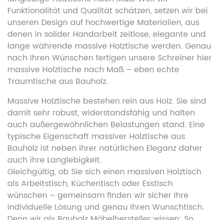
Funktionalität und Qualität schätzen, setzen wir bei
unseren Design auf hochwertige Materialien, aus
denen in solider Handarbeit zeitlose, elegante und
lange währende massive Holztische werden. Genau
nach Ihren Wünschen fertigen unsere Schreiner hier
massive Holztische nach Maß – eben echte
Traumtische aus Bauholz.
Massive Holztische bestehen rein aus Holz. Sie sind
damit sehr robust, widerstandsfähig und halten
auch außergewöhnlichen Belastungen stand. Eine
typische Eigenschaft massiver Holztische aus
Bauholz ist neben ihrer natürlichen Eleganz daher
auch ihre Langlebigkeit.
Gleichgültig, ob Sie sich einen massiven Holztisch
als Arbeitstisch, Küchentisch oder Esstisch
wünschen – gemeinsam finden wir sicher Ihre
individuelle Lösung und genau Ihren Wunschtisch.
Denn wir als Bauholz Möbelhersteller wissen: So