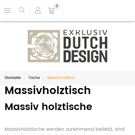
0
Startseite
Tische
Massivholztisch
Massivholztisch
Massiv holztische
Massivholztische werden zunehmend beliebt, sind