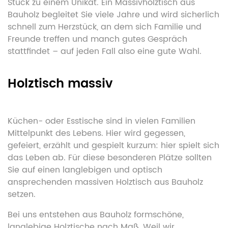
Stück zu einem Unikat. Ein Massivholztisch aus
Bauholz begleitet Sie viele Jahre und wird sicherlich
schnell zum Herzstück, an dem sich Familie und
Freunde treffen und manch gutes Gespräch
stattfindet – auf jeden Fall also eine gute Wahl.
Holztisch massiv
Küchen- oder Esstische sind in vielen Familien
Mittelpunkt des Lebens. Hier wird gegessen,
gefeiert, erzählt und gespielt kurzum: hier spielt sich
das Leben ab. Für diese besonderen Plätze sollten
Sie auf einen langlebigen und optisch
ansprechenden massiven Holztisch aus Bauholz
setzen.
Bei uns entstehen aus Bauholz formschöne,
langlebige Holztische nach Maß. Weil wir