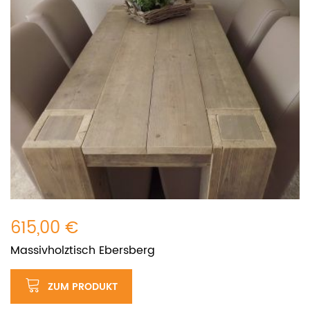
615,00 €
Massivholztisch Ebersberg
ZUM PRODUKT