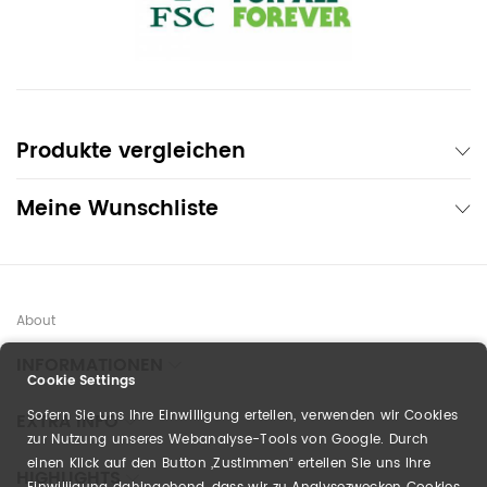
Produkte vergleichen
Meine Wunschliste
About
INFORMATIONEN
Cookie Settings
Sofern Sie uns Ihre Einwilligung erteilen, verwenden wir Cookies
EXTRA INFO
zur Nutzung unseres Webanalyse-Tools von Google. Durch
einen Klick auf den Button „Zustimmen“ erteilen Sie uns Ihre
HIGHLIGHTS