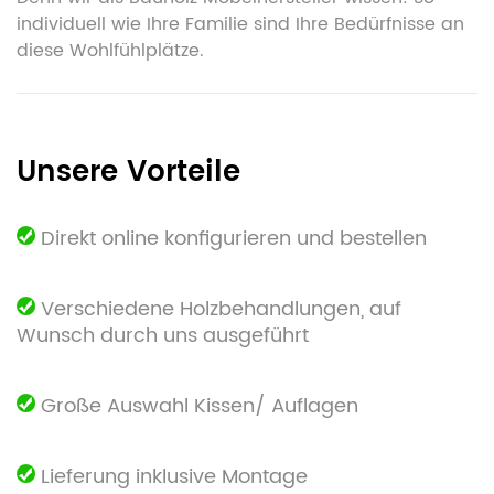
individuell wie Ihre Familie sind Ihre Bedürfnisse an
diese Wohlfühlplätze.
Unsere Vorteile
Direkt online konfigurieren und bestellen
Verschiedene Holzbehandlungen, auf
Wunsch durch uns ausgeführt
Große Auswahl Kissen/ Auflagen
Lieferung inklusive Montage