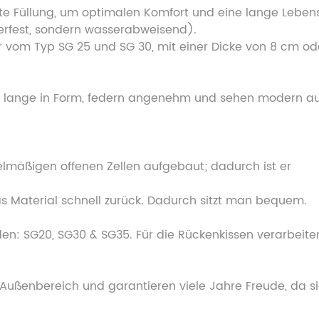
este Füllung, um optimalen Komfort und eine lange Lebe
serfest, sondern wasserabweisend).
r vom Typ SG 25 und SG 30, mit einer Dicke von 8 cm od
en lange in Form, federn angenehm und sehen modern au
lmäßigen offenen Zellen aufgebaut; dadurch ist er
as Material schnell zurück. Dadurch sitzt man bequem.
en: SG20, SG30 & SG35. Für die Rückenkissen verarbeite
 Außenbereich und garantieren viele Jahre Freude, da s