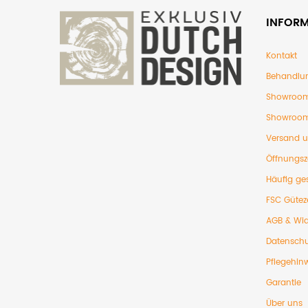
INFOR
Kontakt
Behandlu
Showroom
Showroom
Versand 
Öffnungsz
Häufig ges
FSC Gütez
AGB & Wid
Datenschu
Pflegehin
Garantie
Über uns