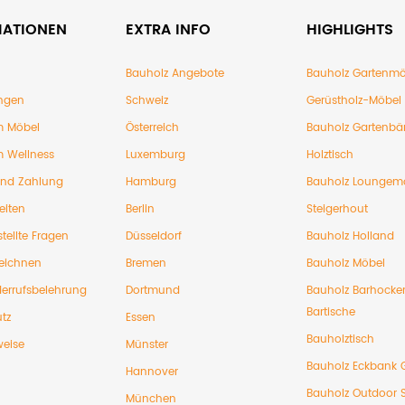
MATIONEN
EXTRA INFO
HIGHLIGHTS
Bauholz Angebote
Bauholz Gartenmö
ngen
Schweiz
Gerüstholz-Möbel
 Möbel
Österreich
Bauholz Gartenbä
 Wellness
Luxemburg
Holztisch
und Zahlung
Hamburg
Bauholz Loungem
eiten
Berlin
Steigerhout
tellte Fragen
Düsseldorf
Bauholz Holland
eichnen
Bremen
Bauholz Möbel
errufsbelehrung
Dortmund
Bauholz Barhocke
Bartische
tz
Essen
Bauholztisch
weise
Münster
Bauholz Eckbank 
Hannover
Bauholz Outdoor 
München