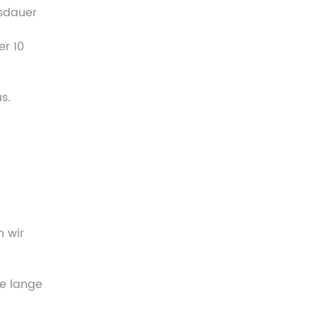
nsdauer
er 10
s.
n wir
ie lange