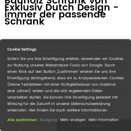
Bauholz Schrank von
Exklusiv Dutch Design -
immer der passende
Schrank
Im Alltag sammelt sich so manches an, das man
zwar stets griffbereit haben möchte, aber bitte
Cookie Settings
nicht in Sicht. Die Fotoalben der Familie, das
Sofern Sie uns Ihre Einwilligung erteilen, verwenden wir Cookies
Sonntagsgeschirr, Tischdecken, wichtige Unterlagen
zur Nutzung unseres Webanalyse-Tools von Google. Durch
und noch vieles mehr. In geräumigen Schränken
einen Klick auf den Button „Zustimmen“ erteilen Sie uns Ihre
findet all Ihr Hab und Gut viel Platz. Offene Regale
Einwilligung dahingehend, dass wir zu Analysezwecken Cookies
lassen sich wunderschön dekorieren,
(kleine Textdateien mit einer Gültigkeitsdauer von maximal
zwei Jahren) setzen und die sich ergebenden Daten
Sammelobjekte oder Bilderrahmen kommen perfekt
verarbeiten dürfen. Sie können Ihre Einwilligung jederzeit mit
zur Geltung. In großen Räumen kann ein schöner
Wirkung für die Zukunft in unserer Datenschutzerklärung
Schrank auch als Raumteiler dienen.
widerrufen. Hier finden Sie auch weitere Informationen.
Alle zustimmen
Rückgang
Mehr anzeigen
Mehr Information
Bauholz Schrank: auch für Ihr
Jetzt chatten