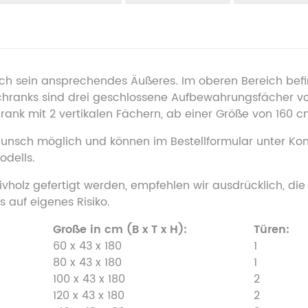
h sein ansprechendes Äußeres. Im oberen Bereich befi
chranks sind drei geschlossene Aufbewahrungsfächer v
rank mit 2 vertikalen Fächern, ab einer Größe von 160 cm
 Wunsch möglich und können im Bestellformular unter 
dells.
vholz gefertigt werden, empfehlen wir ausdrücklich, die
 auf eigenes Risiko.
Große in cm (B x T x H):
Türen:
60 x 43 x 180
1
80 x 43 x 180
1
100 x 43 x 180
2
120 x 43 x 180
2