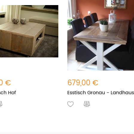
0 €
679,00 €
sch Hof
Esstisch Gronau - Landhaus-