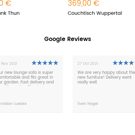
0 €
369,00 €
ank Thun
Couchtisch Wuppertal
Google Reviews
7 Oct 2021
26 Apr 2021
e are very happy about the
The furniture is an absolute
ew furniture! Delivery went
dream. The processing from
ally well.
the order to the delivery was
absolutely problem-free and
very fast. Everything on time,
friendly and the service
perfect. Any time.
ven Nagel
Thorsten Puttins