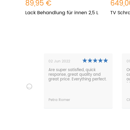
89,95 €
649,0
Lack Behandlung für innen 2,5 L
TV Schr
01 Nov 2021
2
ied, quick
Our new lounge sofa is super
W
 quality and
comfortable and fits great in
n
rything perfect.
our garden. Fast delivery and
re
friendly service. Thanks very
much!
Christian Luebke
S