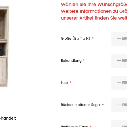
Wählen Sie Ihre Wunschgröße
Weitere Informationen zu G
unserer Artikel finden Sie wei
Größe (B x T x H)
-- Bi
Behandlung
-- Bi
Lack
-- Bi
Rückseite offenes Regal
-- Bi
ehandelt