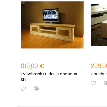
819,00 €
299,0
TV Schrank Fulda - Landhaus-
Couchti
Stil