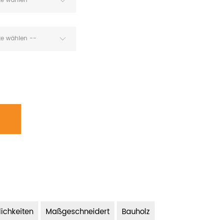
tte wählen --
tte wählen --
ichkeiten
Maßgeschneidert
Bauholz