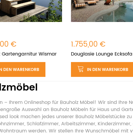
,00 €
1.755,00 €
 Gartengarnitur Wismar
Douglasie Lounge Ecksofa
IN DEN WARENKORB
IN DEN WARENKORB
olzmöbel
n – Ihrem Onlineshop für Bauholz Möbel! Wir sind Ihre 
iesengroße Auswahl an Bauholz Möbeln für Haus und Gart
d look machen jedes unserer Bauholz Möbelstücke zu ei
ohnzimmer, Schlafzimmer, Arbeitszimmer, Kinderzimmer,
hntraum werden. Wir stellen Ihre Wunschmöbel mit vi