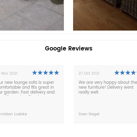
Google Reviews
7 Oct 2021
26 Apr 2021
e are very happy about the
The furniture is an absolute
ew furniture! Delivery went
dream. The processing from
ally well.
the order to the delivery was
absolutely problem-free and
very fast. Everything on time,
friendly and the service
perfect. Any time.
ven Nagel
Thorsten Puttins