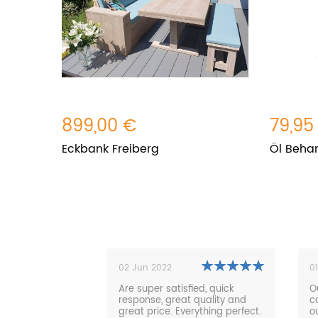
899,00 €
79,95
Eckbank Freiberg
Öl Behan
01 Nov 2021
2
ied, quick
Our new lounge sofa is super
W
 quality and
comfortable and fits great in
n
rything perfect.
our garden. Fast delivery and
re