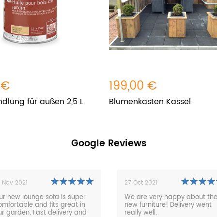
 €
199,00 €
dlung für außen 2,5 L
Blumenkasten Kassel
Google Reviews
7 Oct 2021
26 Apr 2021
e are very happy about the
The furniture is an absolute
ew furniture! Delivery went
dream. The processing from
ally well.
the order to the delivery was