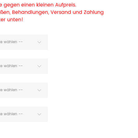
 gegen einen kleinen Aufpreis.
rößen, Behandlungen, Versand und Zahlung
ter unten!
tte wählen --
tte wählen --
tte wählen --
tte wählen --
 x 90 cm mit Transparent Öl und Kissen
a 161 Taupe