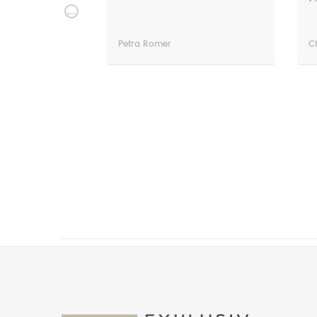
friendly service. Thanks very
much!
Christian Luebke
S