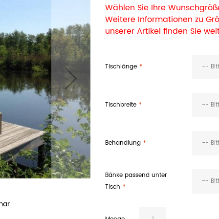
Wählen Sie Ihre Wunschgröße
Weitere Informationen zu G
unserer Artikel finden Sie wei
Tischlänge
-- Bi
Tischbreite
-- Bi
Behandlung
-- Bi
Bänke passend unter
-- Bi
Tisch
Bauholz Gartengarnitur Wismar 240
mar
Cartenz