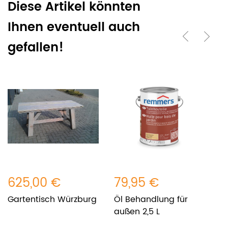
Diese Artikel könnten
Ihnen eventuell auch
gefallen!
625,00 €
79,95 €
5
Gartentisch Würzburg
Öl Behandlung für
G
außen 2,5 L