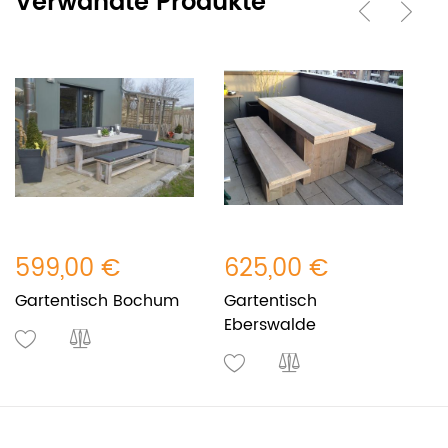
Verwandte Produkte
599,00 €
625,00 €
6
Gartentisch Bochum
Gartentisch
G
Eberswalde