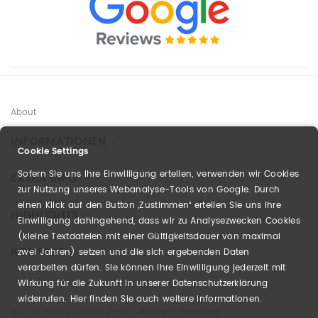
About
INFORMATIONEN
Cookie Settings
Sofern Sie uns Ihre Einwilligung erteilen, verwenden wir Cookies
EXTRA INFO
zur Nutzung unseres Webanalyse-Tools von Google. Durch
einen Klick auf den Button „Zustimmen“ erteilen Sie uns Ihre
HIGHLIGHTS
Einwilligung dahingehend, dass wir zu Analysezwecken Cookies
(kleine Textdateien mit einer Gültigkeitsdauer von maximal
KONTAKT
zwei Jahren) setzen und die sich ergebenden Daten
verarbeiten dürfen. Sie können Ihre Einwilligung jederzeit mit
Wirkung für die Zukunft in unserer Datenschutzerklärung
widerrufen. Hier finden Sie auch weitere Informationen.
© 2020 Exklusiv Dutch Design. All Rights Reserved.