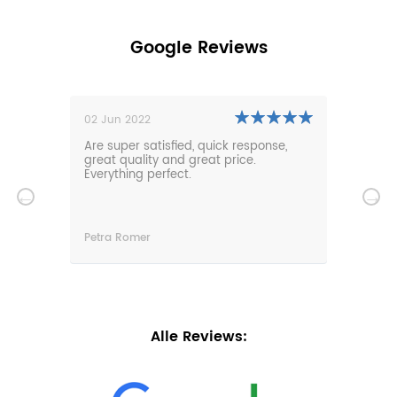
Google Reviews
02 Jun 2022
01 N
0m
Are super satisfied, quick response,
Our 
den.
great quality and great price.
comf
hat
Everything perfect.
gard
serv
wir
n
Petra Romer
Chri
n.
Alle Reviews: