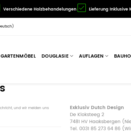
Verschiedene Holzbehandelungen
Lieferung Inklusive
Deutsch)
GARTENMÖBEL
DOUGLASIE
AUFLAGEN
BAUHO
s
Exklusiv Dutch Design
achricht, und wir melden uns
De Kloksteeg 2
7481 HV Haaksbergen (Ni
Tel. 0031 85 273 64 86 (