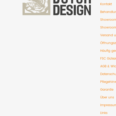
Kontakt
Behandlu
Showroom
Showroom
Versand 
Öffnungsz
Häufig ges
FSC Gütez
AGB & Wid
Datenschu
Pflegehin
Garantie
Über uns
Impressu
Links