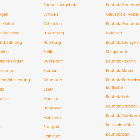
Bauholz Angebote
Bauholz Gartenmö
ngen
Schweiz
Gerüstholz-Möbel
 Möbel
Österreich
Bauholz Gartenbä
 Wellness
Luxemburg
Holztisch
und Zahlung
Hamburg
Bauholz Loungem
eiten
Berlin
Steigerhout
tellte Fragen
Düsseldorf
Bauholz Holland
eichnen
Bremen
Bauholz Möbel
errufsbelehrung
Dortmund
Bauholz Barhocke
Bartische
tz
Essen
Bauholztisch
weise
Münster
Bauholz Eckbank 
Hannover
Bauholz Outdoor 
München
Rustikale Möbel
m
Stuttgart
Bauholz bank
Frankfurt