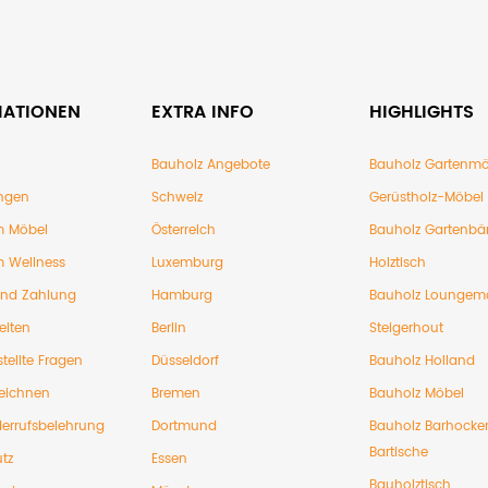
MATIONEN
EXTRA INFO
HIGHLIGHTS
Bauholz Angebote
Bauholz Gartenmö
ngen
Schweiz
Gerüstholz-Möbel
 Möbel
Österreich
Bauholz Gartenbä
 Wellness
Luxemburg
Holztisch
und Zahlung
Hamburg
Bauholz Loungem
eiten
Berlin
Steigerhout
tellte Fragen
Düsseldorf
Bauholz Holland
eichnen
Bremen
Bauholz Möbel
errufsbelehrung
Dortmund
Bauholz Barhocke
Bartische
tz
Essen
Bauholztisch