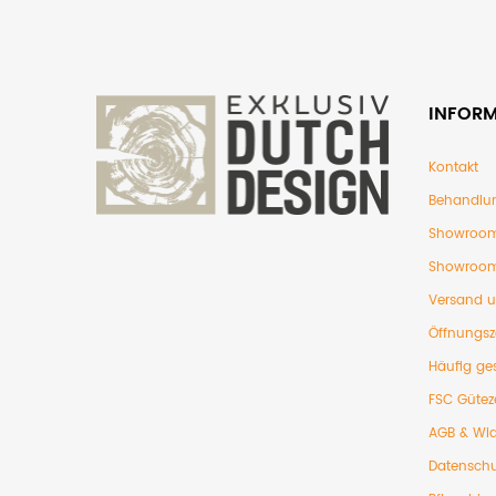
INFOR
Kontakt
Behandlu
Showroom
Showroom
Versand 
Öffnungsz
Häufig ges
FSC Gütez
AGB & Wid
Datenschu