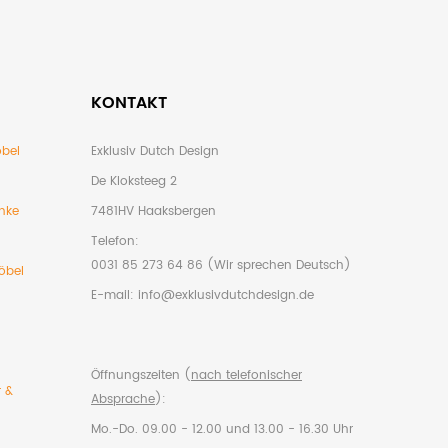
KONTAKT
bel
Exklusiv Dutch Design
De Kloksteeg 2
nke
7481HV Haaksbergen
Telefon:
0031 85 273 64 86 (Wir sprechen Deutsch)
öbel
E-mail:
info@exklusivdutchdesign.de
Öffnungszeiten (
nach telefonischer
r &
Absprache
):
Mo.-Do. 09.00 - 12.00 und 13.00 - 16.30 Uhr