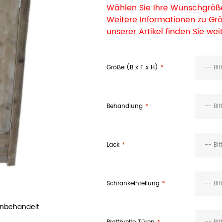
Wählen Sie Ihre Wunschgröße
Weitere Informationen zu G
unserer Artikel finden Sie wei
Größe (B x T x H)
-- Bi
Behandlung
-- Bi
Lack
-- Bi
Schrankeinteilung
-- Bi
unbehandelt