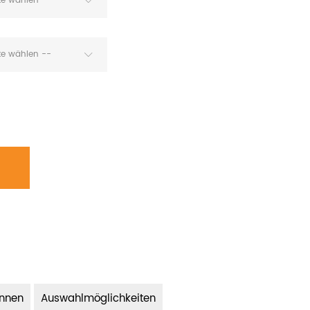
tte wählen --
tte wählen --
Innen
Auswahlmöglichkeiten