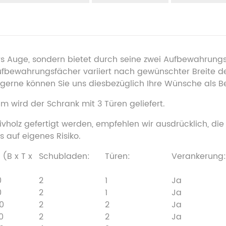
fürs Auge, sondern bietet durch seine zwei Aufbewahru
bewahrungsfächer variiert nach gewünschter Breite des
 gerne können Sie uns diesbezüglich Ihre Wünsche als B
cm wird der Schrank mit 3 Türen geliefert.
vholz gefertigt werden, empfehlen wir ausdrücklich, die
 auf eigenes Risiko.
(B x T x
Schubladen:
Türen:
Verankerung:
0
2
1
Ja
0
2
1
Ja
80
2
2
Ja
0
2
2
Ja