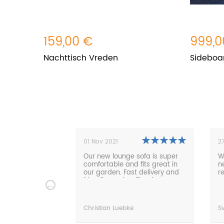
159,00 €
999,0
Nachttisch Vreden
Sideboa
27 Oct 2021
2
sofa is super
We are very happy about the
T
 fits great in
new furniture! Delivery went
d
t delivery and
really well.
t
. Thanks very
a
v
f
p
Sven Nagel
T