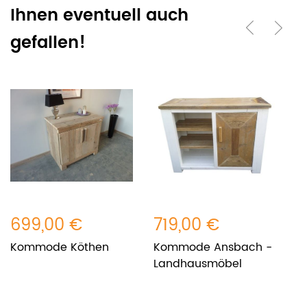
Ihnen eventuell auch
gefallen!
699,00 €
719,00 €
8
Kommode Köthen
Kommode Ansbach -
L
Landhausmöbel
i