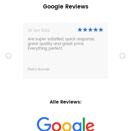
Google Reviews
02 Jun 2022
01 N
0m
Are super satisfied, quick response,
Our 
den.
great quality and great price.
comf
hat
Everything perfect.
gard
serv
wir
n
Petra Romer
Chri
n.
Alle Reviews: