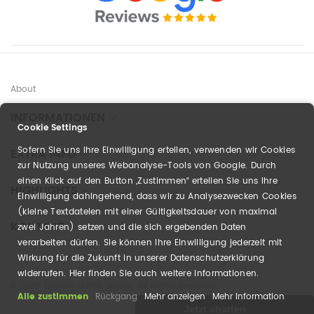
About
INFORMATIONEN
Cookie Settings
Sofern Sie uns Ihre Einwilligung erteilen, verwenden wir Cookies
EXTRA INFO
zur Nutzung unseres Webanalyse-Tools von Google. Durch
einen Klick auf den Button „Zustimmen“ erteilen Sie uns Ihre
HIGHLIGHTS
Einwilligung dahingehend, dass wir zu Analysezwecken Cookies
(kleine Textdateien mit einer Gültigkeitsdauer von maximal
KONTAKT
zwei Jahren) setzen und die sich ergebenden Daten
verarbeiten dürfen. Sie können Ihre Einwilligung jederzeit mit
Wirkung für die Zukunft in unserer Datenschutzerklärung
widerrufen. Hier finden Sie auch weitere Informationen.
© 2020 Exklusiv Dutch Design. All Rights Reserved.
Alle zustimmen
Rückgang
Mehr anzeigen
Mehr Information
Jetzt chatten