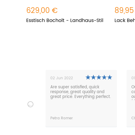
629,00 €
89,95
Esstisch Bocholt - Landhaus-Stil
Lack Beh
01 Nov 2021
isfied, quick
Our new lounge sofa is super
eat quality and
comfortable and fits great in
Everything perfect.
our garden. Fast delivery and
friendly service. Thanks very
much!
Christian Luebke