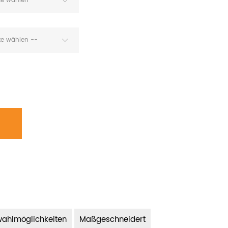
tte wählen --
tte wählen --
ahlmöglichkeiten
Maßgeschneidert