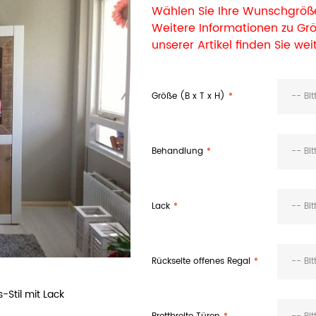
Wählen Sie Ihre Wunschgröße
Weitere Informationen zu G
unserer Artikel finden Sie wei
Größe (B x T x H)
-- Bi
Behandlung
-- Bi
Lack
-- Bi
Rückseite offenes Regal
-- Bi
Stil mit Lack