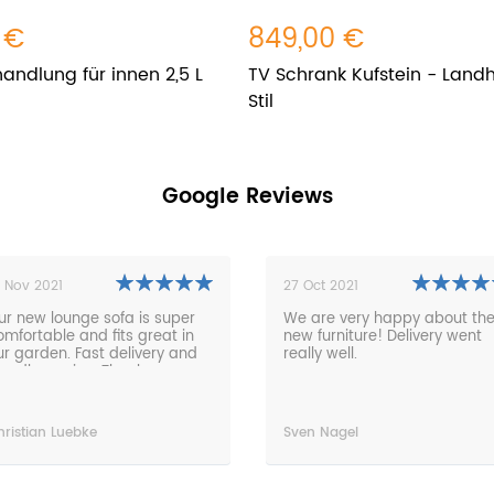
 €
849,00 €
andlung für innen 2,5 L
TV Schrank Kufstein - Land
Stil
Google Reviews
27 Oct 2021
26 Apr 2021
We are very happy about the
The furniture is an absolut
new furniture! Delivery went
dream. The processing fr
really well.
the order to the delivery w
absolutely problem-free a
very fast. Everything on tim
friendly and the service
perfect. Any time.
Sven Nagel
Thorsten Puttins