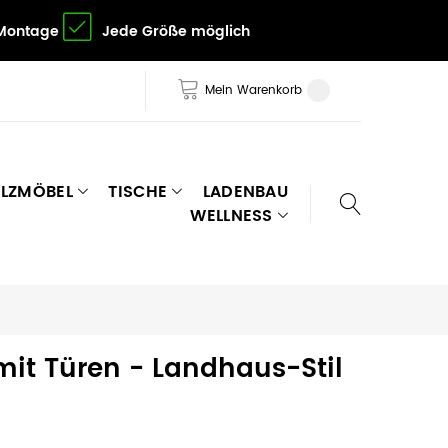
 Montage
Jede Größe möglich
Mein Warenkorb
LZMÖBEL
TISCHE
LADENBAU
WELLNESS
it Türen - Landhaus-Stil