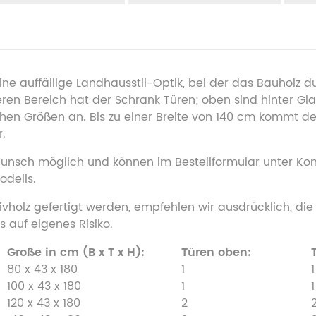
ine auffällige Landhausstil-Optik, bei der das Bauholz 
en Bereich hat der Schrank Türen; oben sind hinter Gla
hen Größen an. Bis zu einer Breite von 140 cm kommt der
.
 Wunsch möglich und können im Bestellformular unter 
dells.
vholz gefertigt werden, empfehlen wir ausdrücklich, die
 auf eigenes Risiko.
Große in cm (B x T x H):
Türen oben:
80 x 43 x 180
1
1
100 x 43 x 180
1
1
120 x 43 x 180
2