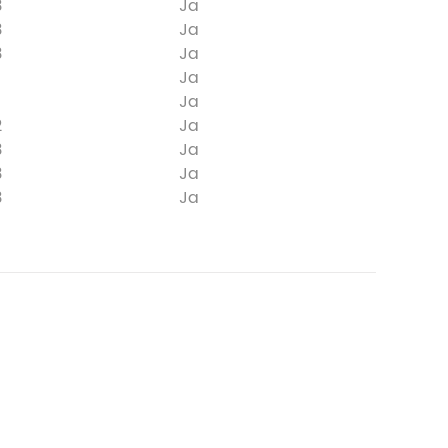
3
Ja
3
Ja
3
Ja
Ja
Ja
2
Ja
3
Ja
3
Ja
3
Ja