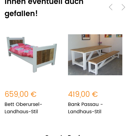
Ihnen eventuell auch
gefallen!
659,00 €
419,00 €
7
Bett Oberursel-
Bank Passau -
K
Landhaus-Stil
Landhaus-Stil
L