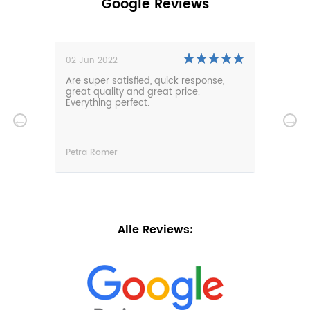
Google Reviews
02 Jun 2022
01 N
0m
Are super satisfied, quick response,
Our 
den.
great quality and great price.
comf
hat
Everything perfect.
gard
serv
wir
n
Petra Romer
Chri
n.
Alle Reviews: