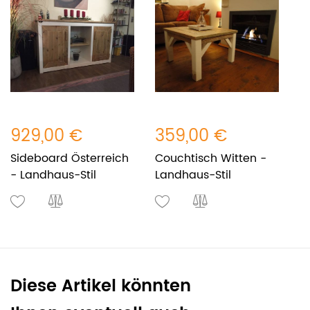
929,00 €
359,00 €
6
Sideboard Österreich
Couchtisch Witten -
E
- Landhaus-Stil
Landhaus-Stil
W
L
Diese Artikel könnten