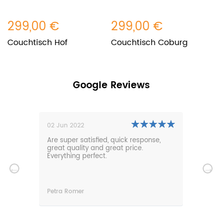
299,00 €
299,00 €
2
Couchtisch Hof
Couchtisch Coburg
C
Google Reviews
02 Jun 2022
01 N
0m
Are super satisfied, quick response,
Our 
den.
great quality and great price.
comf
hat
Everything perfect.
gard
serv
wir
n
Petra Romer
Chri
n.