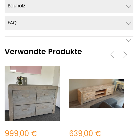
Bauholz
FAQ
Verwandte Produkte
999,00 €
639,00 €
2