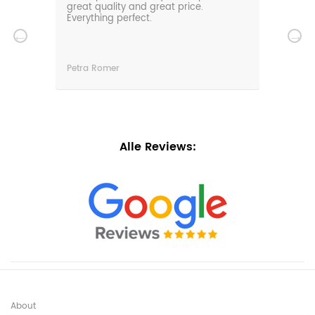
den.
great quality and great price.
comf
hat
Everything perfect.
gard
serv
wir
n
Petra Romer
Chri
n.
Alle Reviews:
About