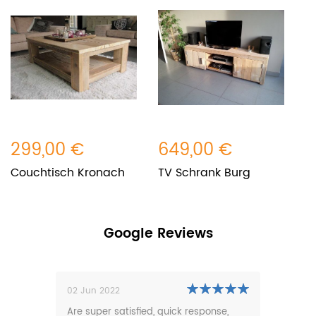
299,00 €
649,00 €
5
Couchtisch Kronach
TV Schrank Burg
E
Google Reviews
02 Jun 2022
01 N
0m
Are super satisfied, quick response,
Our 