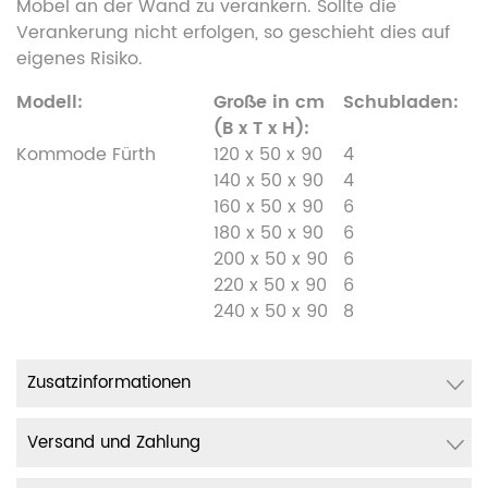
Möbel an der Wand zu verankern. Sollte die
Verankerung nicht erfolgen, so geschieht dies auf
eigenes Risiko.
Modell:
Große in cm
Schubladen:
(B x T x H):
Kommode Fürth
120 x 50 x 90
4
140 x 50 x 90
4
160 x 50 x 90
6
180 x 50 x 90
6
200 x 50 x 90
6
220 x 50 x 90
6
240 x 50 x 90
8
Zusatzinformationen
Versand und Zahlung