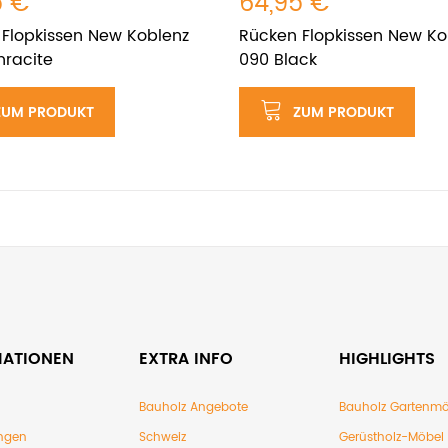
5 €
64,95 €
Flopkissen New Koblenz
Rücken Flopkissen New Ko
hracite
090 Black
ZUM PRODUKT
ZUM PRODUKT
MATIONEN
EXTRA INFO
HIGHLIGHTS
Bauholz Angebote
Bauholz Gartenmö
ngen
Schweiz
Gerüstholz-Möbel