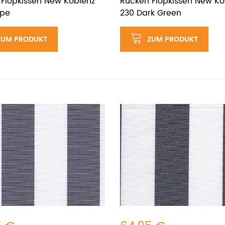
Flopkissen New Koblenz
Rücken Flopkissen New Ko
upe
230 Dark Green
ZUM PRODUKT
ZUM PRODUKT