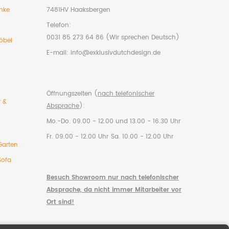
nke
7481HV Haaksbergen
Telefon:
0031 85 273 64 86 (Wir sprechen Deutsch)
öbel
E-mail:
info@exklusivdutchdesign.de
Öffnungszeiten (
nach telefonischer
r &
Absprache
):
Mo.-Do. 09.00 - 12.00 und 13.00 - 16.30 Uhr
Fr. 09.00 - 12.00 Uhr
Sa. 10.00 - 12.00 Uhr
Garten
Sofa
Besuch Showroom nur nach telefonischer
Absprache, da nicht immer Mitarbeiter vor
Ort sind!