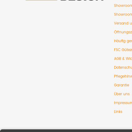
Showroom
Showroom
Versand 
Öffnungsz
Häufig ges
FSC Gütez
AGB & Wid
Datenschu
Pflegehin
Garantie
Über uns
Impressu
Links