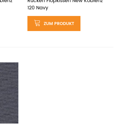
blenz
Rücken Flopkissen New Koblenz
120 Navy
ZUM PRODUKT