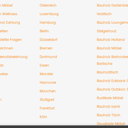
 Möbel
Österreich
Bauholz Gartenbä
 Wellness
Luxemburg
Holztisch
und Zahlung
Hamburg
Bauholz Loungem
eiten
Berlin
Steigerhout
tellte Fragen
Düsseldorf
Bauholz Holland
eichnen
Bremen
Bauholz Möbel
errufsbelehrung
Dortmund
Bauholz Barhocke
Bartische
tz
Essen
Bauholztisch
weise
Münster
Bauholz Eckbank 
Hannover
Bauholz Outdoor 
München
Rustikale Möbel
m
Stuttgart
Bauholz bank
Frankfurt
Bauholz Tisch
Köln
Douglasie Möbel