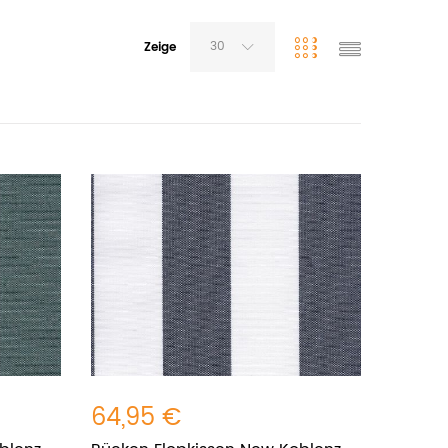
30
Zeige
64,95 €