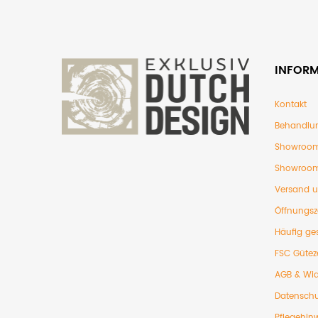
INFOR
Kontakt
Behandlu
Showroom
Showroom
Versand 
Öffnungsz
Häufig ges
FSC Gütez
AGB & Wid
Datenschu
Pflegehin