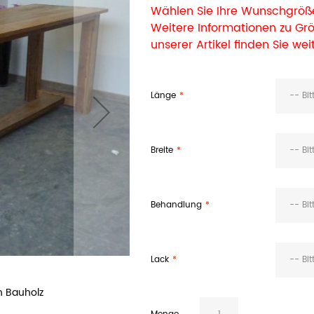
Wählen Sie Ihre Wunschgröße
Weitere Informationen zu G
unserer Artikel finden Sie wei
Länge
-- Bi
Breite
-- Bi
Behandlung
-- Bi
Lack
-- Bi
n Bauholz
Bauholz Barti