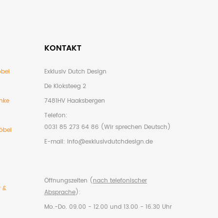
KONTAKT
bel
Exklusiv Dutch Design
De Kloksteeg 2
nke
7481HV Haaksbergen
Telefon:
0031 85 273 64 86 (Wir sprechen Deutsch)
öbel
E-mail:
info@exklusivdutchdesign.de
Öffnungszeiten (
nach telefonischer
r &
Absprache
):
Mo.-Do. 09.00 - 12.00 und 13.00 - 16.30 Uhr