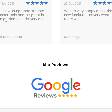
27 Oct 2021
26 Apr 2021
We are very happy about the
The furniture is a
new furniture! Delivery went
dream. The proce
really well.
the order to the d
absolutely probl
very fast. Everythi
friendly and the s
perfect. Any time.
Sven Nagel
Thorsten Puttins
Alle Reviews: