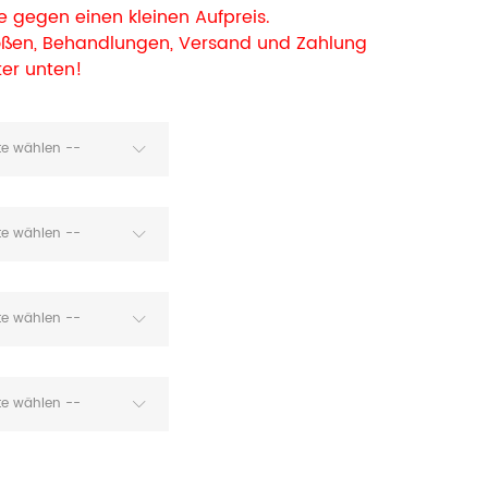
 gegen einen kleinen Aufpreis.
rößen, Behandlungen, Versand und Zahlung
ter unten!
tte wählen --
tte wählen --
tte wählen --
tte wählen --
sch Emden mit Lack