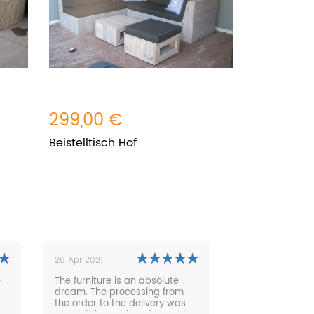
299,00 €
299,00
Beistelltisch Hof
Beistellti
23 Jun 2022
02
 an absolute
Wir sind mit unserem großen,
Ar
cessing from
3,20m langen Tisch Tisch sehr,
re
 delivery was
sehr zufrieden. Auch eine
gr