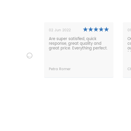
02 Jun 2022
0
nserem großen,
Are super satisfied, quick
O
sch Tisch sehr,
response, great quality and
c
 Auch eine
great price. Everything perfect.
o
er Tisch hat
f
der Länge etwas
m
e prompt
ben jetzt einen
Petra Romer
C
en Tisch
bilisiert. Ich
 jederzeit