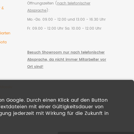
Öffnungszeiten (
nach telefonischer
r &
Absprache
):
Mo.-Do. 09.00 - 12.00 und 13.00 - 16.30 Uhr
Fr. 09.00 - 12.00 Uhr
Sa. 10.00 - 12.00 Uhr
Garten
Sofa
Besuch Showroom nur nach telefonischer
Absprache, da nicht immer Mitarbeiter vor
Ort sind!
 Massiv
s
on Google. Durch einen Klick auf den Button
Textdateien mit einer Gültigkeitsdauer von
ung jederzeit mit Wirkung für die Zukunft in