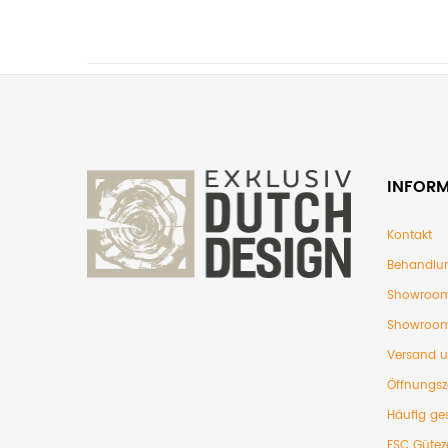
INFOR
Kontakt
Behandlu
Showroom
Showroom
Versand 
Öffnungsz
Häufig ges
FSC Gütez