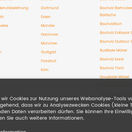
errufsbelehrung
Dortmund
Bauholz Barhocke
Bartische
tz
Essen
Bauholztisch
weise
Münster
Bauholz Eckbank 
Hannover
Bauholz Outdoor 
München
Rustikale Möbel
m
Stuttgart
Bauholz bank
Frankfurt
Bauholz Tisch
Köln
Douglasie Möbel
Gartenmöbel Holz
Infrarotkabine Tip
en wir Cookies zur Nutzung unseres Webanalyse-Tools v
ingehend, dass wir zu Analysezwecken Cookies (kleine 
n Daten verarbeiten dürfen. Sie können Ihre Einwillig
en Sie auch weitere Informationen.