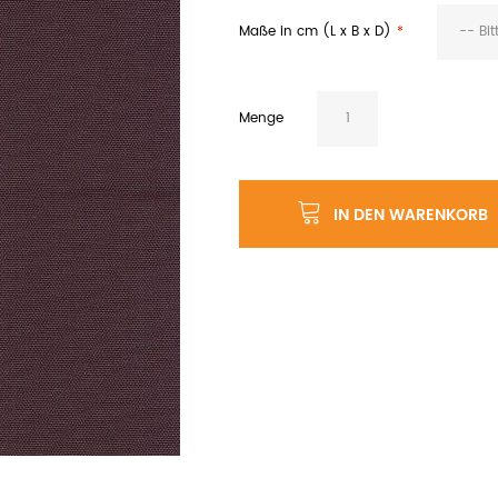
Maße in cm (L x B x D)
-- Bi
Menge
IN DEN WARENKORB