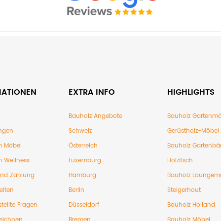
MATIONEN
EXTRA INFO
HIGHLIGHTS
Bauholz Angebote
Bauholz Gartenmö
ngen
Schweiz
Gerüstholz-Möbel
 Möbel
Österreich
Bauholz Gartenbä
 Wellness
Luxemburg
Holztisch
und Zahlung
Hamburg
Bauholz Loungem
eiten
Berlin
Steigerhout
tellte Fragen
Düsseldorf
Bauholz Holland
eichnen
Bremen
Bauholz Möbel