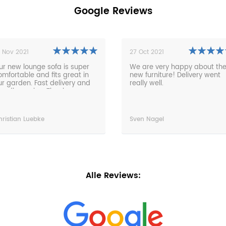
Google Reviews
1 Nov 2021
27 Oct 2021
ur new lounge sofa is super
We are very happy about th
omfortable and fits great in
new furniture! Delivery went
ur garden. Fast delivery and
really well.
riendly service. Thanks very
uch!
hristian Luebke
Sven Nagel
Alle Reviews: