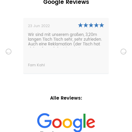
Google Reviews
23 Jun 2022
02 J
. The
Wir sind mit unserem großen, 3,20m
Are 
langen Tisch Tisch sehr, sehr zufrieden.
grea
ree
Auch eine Reklamation (der Tisch hat
Ever
sich aufgrund der Länge etwas
ny
gebogen) wurde prompt reagiert, wir
haben jetzt einen Mittelfuß, der den
Tisch entsprechend stabilisiert. Ich
Fam Kahl
Petr
würde die Firma jederzeit empfehlen.
Alle Reviews: