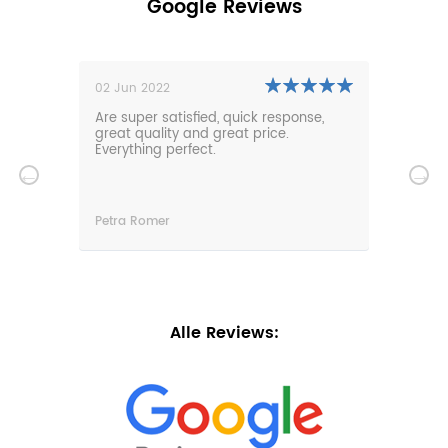
Google Reviews
02 Jun 2022
01 N
0m
Are super satisfied, quick response,
Our 
den.
great quality and great price.
comf
hat
Everything perfect.
gard
serv
wir
n
Petra Romer
Chri
n.
Alle Reviews: