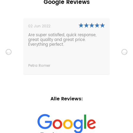
Google Reviews
02 Jun 2022
01 N
0m
Are super satisfied, quick response,
Our 
den.
great quality and great price.
comf
hat
Everything perfect.
gard
serv
wir
n
Petra Romer
Chri
n.
Alle Reviews: