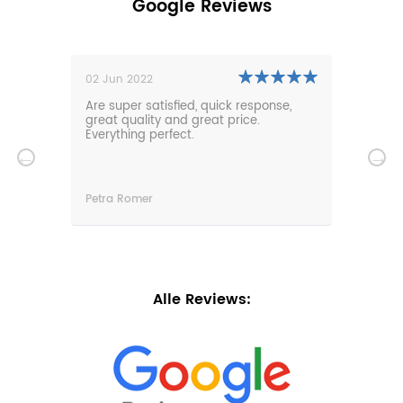
Google Reviews
02 Jun 2022
01 N
0m
Are super satisfied, quick response,
Our 
den.
great quality and great price.
comf
hat
Everything perfect.
gard
serv
wir
n
Petra Romer
Chri
n.
Alle Reviews: