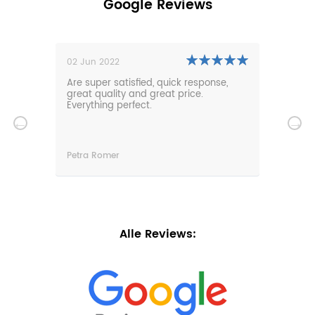
Google Reviews
02 Jun 2022
01 N
0m
Are super satisfied, quick response,
Our 
den.
great quality and great price.
comf
hat
Everything perfect.
gard
serv
wir
n
Petra Romer
Chri
n.
Alle Reviews: