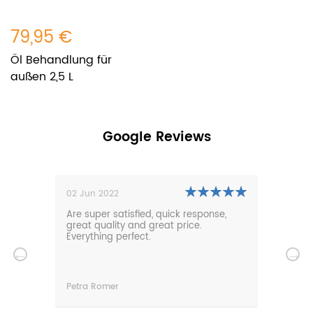
79,95 €
Öl Behandlung für
außen 2,5 L
Google Reviews
02 Jun 2022
01 N
0m
Are super satisfied, quick response,
Our 
den.
great quality and great price.
comf
hat
Everything perfect.
gard
serv
wir
n
Petra Romer
Chri
n.