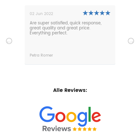
02 Jun 2022
01 N
0m
Are super satisfied, quick response,
Our 
den.
great quality and great price.
comf
hat
Everything perfect.
gard
serv
wir
n
Petra Romer
Chri
n.
Alle Reviews: