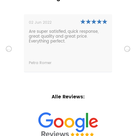
02 Jun 2022
01 N
0m
Are super satisfied, quick response,
Our 
den.
great quality and great price.
comf
hat
Everything perfect.
gard
serv
wir
n
Petra Romer
Chri
n.
Alle Reviews: