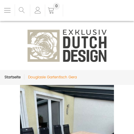
0
Startseite
Douglasie Gartentisch Gera