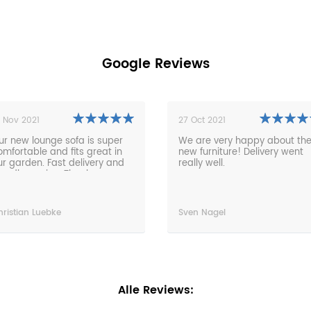
Google Reviews
1 Nov 2021
27 Oct 2021
ur new lounge sofa is super
We are very happy about th
omfortable and fits great in
new furniture! Delivery went
ur garden. Fast delivery and
really well.
riendly service. Thanks very
uch!
hristian Luebke
Sven Nagel
Alle Reviews: