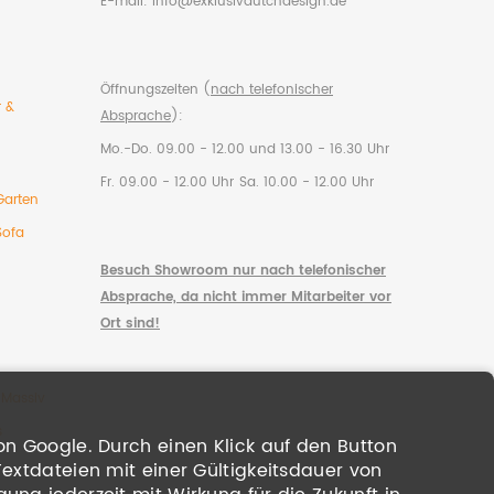
E-mail:
info@exklusivdutchdesign.de
Öffnungszeiten (
nach telefonischer
r &
Absprache
):
Mo.-Do. 09.00 - 12.00 und 13.00 - 16.30 Uhr
Fr. 09.00 - 12.00 Uhr
Sa. 10.00 - 12.00 Uhr
Garten
Sofa
Besuch Showroom nur nach telefonischer
Absprache, da nicht immer Mitarbeiter vor
Ort sind!
 Massiv
s
on Google. Durch einen Klick auf den Button
Textdateien mit einer Gültigkeitsdauer von