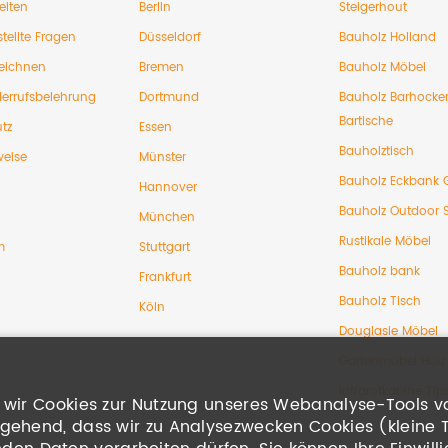
eiten
Berlin
Steigerhout
tellte Fragen
Düsseldorf
Bauholz Holland
eichnen
Bremen
Bauholz Möbel
errufsbelehrung
Dortmund
Bauholz Barhocke
Bartische
tz
Essen
Bauholztisch
weise
Münster
Bauholz Eckbank 
Hannover
Bauholz Outdoor 
München
Rustikale Möbel
m
Stuttgart
Bauholz bank
Frankfurt
Bauholz Tisch
Köln
Douglasie Möbel
Gartenmöbel Holz
Infrarotkabine Tip
en wir Cookies zur Nutzung unseres Webanalyse-Tools v
ingehend, dass wir zu Analysezwecken Cookies (kleine 