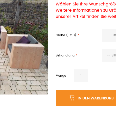
Wählen Sie Ihre Wunschgröße
Weitere Informationen zu G
unserer Artikel finden Sie wei
Größe (L x B)
-- Bi
Behandlung
-- Bi
Menge
IN DEN WARENKORB
e