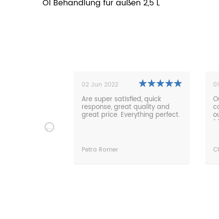
Öl Behandlung für außen 2,5 L
02 Jun 2022
0
nserem großen,
Are super satisfied, quick
O
sch Tisch sehr,
response, great quality and
c
 Auch eine
great price. Everything perfect.
o
er Tisch hat
f
der Länge etwas
m
e prompt
ben jetzt einen
Petra Romer
C
en Tisch
bilisiert. Ich
 jederzeit