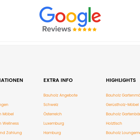
MATIONEN
EXTRA INFO
HIGHLIGHTS
Bauholz Angebote
Bauholz Gartenmö
ngen
Schweiz
Gerüstholz-Möbel
 Möbel
Österreich
Bauholz Gartenbä
 Wellness
Luxemburg
Holztisch
und Zahlung
Hamburg
Bauholz Loungem