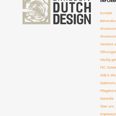
INFOR
Kontakt
Behandlu
Showroom
Showroom
Versand 
Öffnungsz
Häufig ges
FSC Gütez
AGB & Wid
Datenschu
Pflegehin
Garantie
Über uns
Impressu