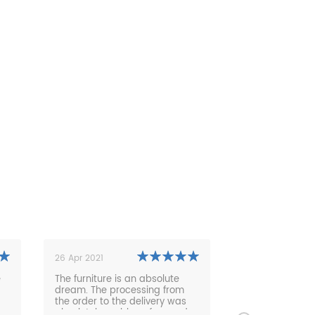
26 Apr 2021
23 Jun 2022
The furniture is an absolute
Wir sind mit unserem gr
dream. The processing from
3,20m langen Tisch Tisch
the order to the delivery was
sehr zufrieden. Auch ein
absolutely problem-free and
Reklamation (der Tisch 