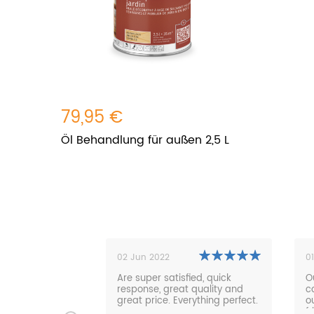
79,95 €
Öl Behandlung für außen 2,5 L
02 Jun 2022
01 Nov 2021
oßen,
Are super satisfied, quick
Our new lo
 sehr,
response, great quality and
comfortable
e
great price. Everything perfect.
our garden
hat
friendly se