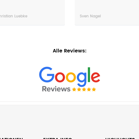
uebke
Sven Nagel
Alle Reviews: