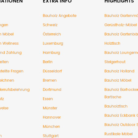
MATIONEN
EXTRA INFO
HIGHLIGHTS
Bauholz Angebote
Bauholz Gartenmö
ngen
Schweiz
Gerüstholz-Möbel
 Möbel
Österreich
Bauholz Gartenbä
 Wellness
Luxemburg
Holztisch
und Zahlung
Hamburg
Bauholz Loungem
eiten
Berlin
Steigerhout
tellte Fragen
Düsseldorf
Bauholz Holland
eichnen
Bremen
Bauholz Möbel
errufsbelehrung
Dortmund
Bauholz Barhocke
Bartische
tz
Essen
Bauholztisch
weise
Münster
Bauholz Eckbank 
Hannover
Bauholz Outdoor 
München
Rustikale Möbel
m
Stuttgart