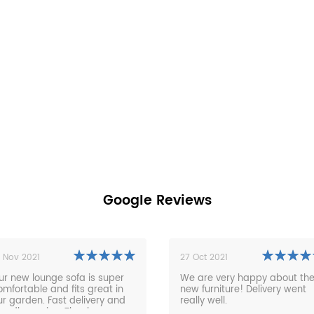
Google Reviews
27 Oct 2021
unge sofa is super
We are very happy about the
 and fits great in
new furniture! Delivery went
. Fast delivery and
really well.
rvice. Thanks very