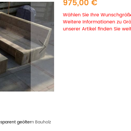
975,00 €
Wählen Sie Ihre Wunschgröße
Weitere Informationen zu G
unserer Artikel finden Sie wei
nsparent geöltem Bauholz
Bauholz Lounge Eckbank