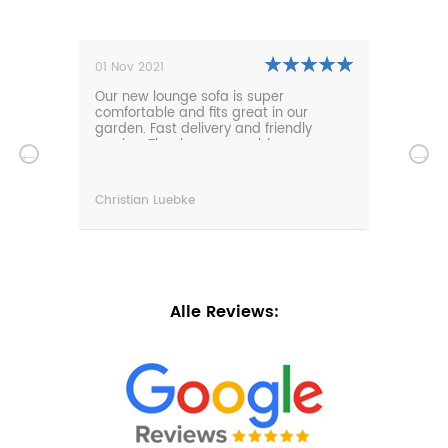
01 Nov 2021
27 Oc
,
Our new lounge sofa is super
We a
comfortable and fits great in our
furni
garden. Fast delivery and friendly
service. Thanks very much!
Christian Luebke
Sven
Alle Reviews: