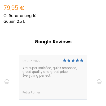
79,95 €
Öl Behandlung für
außen 2,5 L
Google Reviews
2
01 Nov 2021
atisfied, quick response,
Our new lounge sofa is super
ity and great price.
comfortable and fits great in 
perfect.
garden. Fast delivery and frie
service. Thanks very much!
r
Christian Luebke