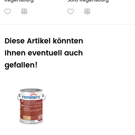
Regensburg
Sofa Regensburg
a
Diese Artikel könnten
Ihnen eventuell auch
gefallen!