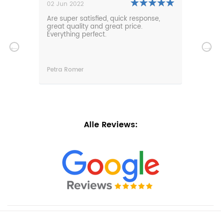
02 Jun 2022
01 Nov 2021
Are super satisfied, quick response,
Our new lounge 
great quality and great price.
comfortable and
Everything perfect.
garden. Fast de
service. Thanks
Petra Romer
Christian Luebke
Alle Reviews: