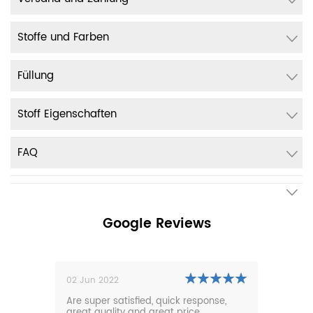
Stoffe und Farben
Füllung
Stoff Eigenschaften
FAQ
Google Reviews
02 Jun 2022
01 N
0m
Are super satisfied, quick response,
Our 
den.
great quality and great price.
comf