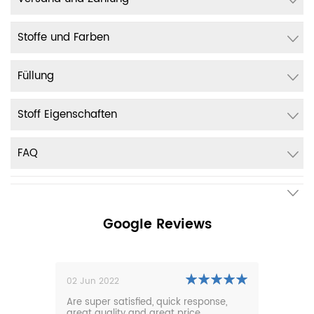
Stoffe und Farben
Füllung
Stoff Eigenschaften
FAQ
Google Reviews
02 Jun 2022
01 N
0m
Are super satisfied, quick response,
Our 
den.
great quality and great price.
comf