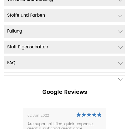
Stoffe und Farben
Füllung
Stoff Eigenschaften
FAQ
Google Reviews
02 Jun 2022
01 N
0m
Are super satisfied, quick response,
Our 
den.
great quality and great price.
comf