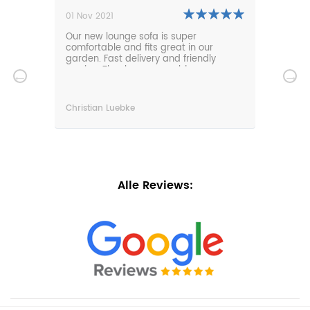
01 Nov 2021
27 Oc
,
Our new lounge sofa is super
We a
comfortable and fits great in our
furni
garden. Fast delivery and friendly
service. Thanks very much!
Christian Luebke
Sven
Alle Reviews: