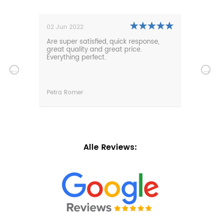
02 Jun 2022
01 N
0m
Are super satisfied, quick response,
Our 
den.
great quality and great price.
comf
hat
Everything perfect.
gard
serv
wir
n
Petra Romer
Chri
n.
Alle Reviews: