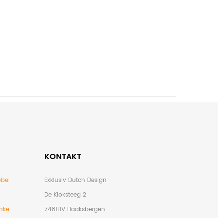
KONTAKT
bel
Exklusiv Dutch Design
De Kloksteeg 2
nke
7481HV Haaksbergen