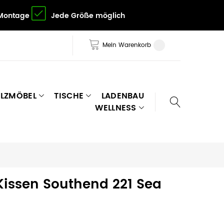
 Montage
Jede Größe möglich
Mein Warenkorb
LZMÖBEL
TISCHE
LADENBAU
WELLNESS
issen Southend 221 Sea