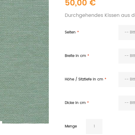
50,00 €
Durchgehendes Kissen aus de
Seiten
-- Bi
Breite in cm
-- Bi
Höhe / Sitztiefe in cm
-- Bi
Dicke in cm
-- Bi
Menge