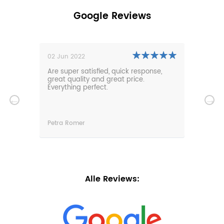
Google Reviews
02 Jun 2022
01 N
0m
Are super satisfied, quick response,
Our 
den.
great quality and great price.
comf
hat
Everything perfect.
gard
serv
wir
n
Petra Romer
Chri
n.
Alle Reviews: