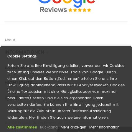
About
INFORMATIONEN
Cookie Settings
Sofern Sie uns Ihre Einwilligung erteilen, verwenden wir Cookies
EXTRA INFO
zur Nutzung unseres Webanalyse-Tools von Google. Durch
einen Klick auf den Button „Zustimmen“ erteilen Sie uns Ihre
HIGHLIGHTS
Einwilligung dahingehend, dass wir zu Analysezwecken Cookies
(kleine Textdateien mit einer Gültigkeitsdauer von maximal
KONTAKT
zwei Jahren) setzen und die sich ergebenden Daten
verarbeiten dürfen. Sie können Ihre Einwilligung jederzeit mit
Wirkung für die Zukunft in unserer Datenschutzerklärung
widerrufen. Hier finden Sie auch weitere Informationen.
© 2020 Exklusiv Dutch Design. All Rights Reserved.
Alle zustimmen
Rückgang
Mehr anzeigen
Mehr Information