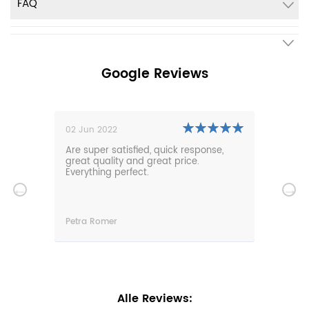
FAQ
Google Reviews
02 Jun 2022
01 N
0m
Are super satisfied, quick response,
Our 
den.
great quality and great price.
comf
hat
Everything perfect.
gard
serv
wir
n
Petra Romer
Chri
n.
Alle Reviews: