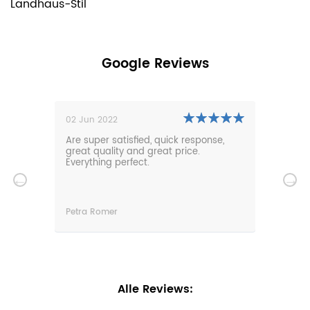
Landhaus-Stil
Google Reviews
02 Jun 2022
01 N
0m
Are super satisfied, quick response,
Our 
den.
great quality and great price.
comf
hat
Everything perfect.
gard
serv
wir
n
Petra Romer
Chri
n.
Alle Reviews: