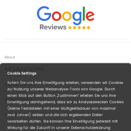
About
INFORMATIONEN
Cookie Settings
Sofern Sie uns Ihre Einwilligung erteilen, verwenden wir Cookies
EXTRA INFO
zur Nutzung unseres Webanalyse-Tools von Google. Durch
einen Klick auf den Button „Zustimmen“ erteilen Sie uns Ihre
HIGHLIGHTS
Einwilligung dahingehend, dass wir zu Analysezwecken Cookies
(kleine Textdateien mit einer Gültigkeitsdauer von maximal
KONTAKT
zwei Jahren) setzen und die sich ergebenden Daten
verarbeiten dürfen. Sie können Ihre Einwilligung jederzeit mit
Wirkung für die Zukunft in unserer Datenschutzerklärung