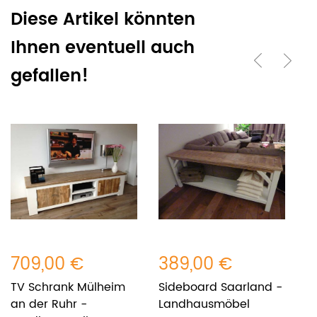
Diese Artikel könnten
Ihnen eventuell auch
gefallen!
709,00 €
389,00 €
4
TV Schrank Mülheim
Sideboard Saarland -
S
an der Ruhr -
Landhausmöbel
L