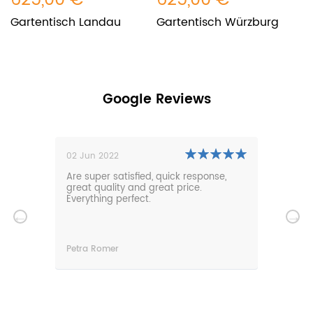
625,00 €
625,00 €
7
Gartentisch Landau
Gartentisch Würzburg
Ö
a
Google Reviews
02 Jun 2022
01 N
0m
Are super satisfied, quick response,
Our 
den.
great quality and great price.
comf
hat
Everything perfect.
gard
serv
wir
n
Petra Romer
Chri
n.