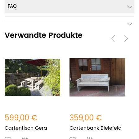
FAQ
Verwandte Produkte
599,00 €
359,00 €
5
Gartentisch Gera
Gartenbank Bielefeld
G