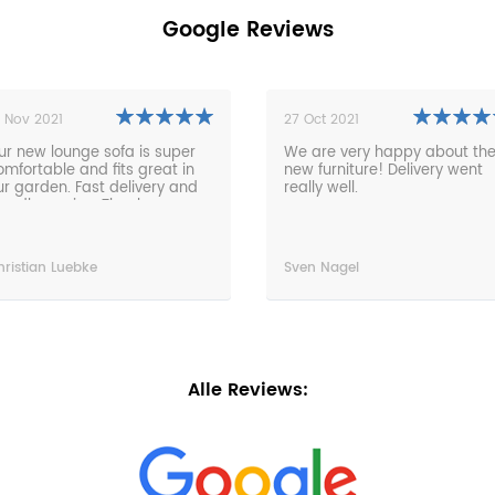
Google Reviews
1 Nov 2021
27 Oct 2021
ur new lounge sofa is super
We are very happy about th
omfortable and fits great in
new furniture! Delivery went
ur garden. Fast delivery and
really well.
riendly service. Thanks very
uch!
hristian Luebke
Sven Nagel
Alle Reviews: