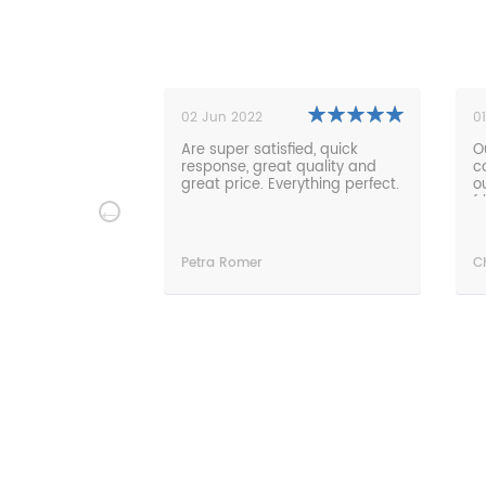
02 Jun 2022
0
nserem großen,
Are super satisfied, quick
O
sch Tisch sehr,
response, great quality and
c
 Auch eine
great price. Everything perfect.
o
er Tisch hat
f
der Länge etwas
m
e prompt
ben jetzt einen
Petra Romer
C
en Tisch
bilisiert. Ich
 jederzeit