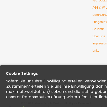
FSC Gütez
AGB & Wid
Datenschu
Pflegehin
Garantie
Über uns
Impressu
Links
Cookie Settings
Sofern Sie uns Ihre Einwilligung erteilen, verwend
„Zustimmen“ erteilen Sie uns Ihre Einwilligung dah
maximal zwei Jahren) setzen und die sich ergebende
unserer Datenschutzerklärung widerrufen. Hier find
© 2020 Exklusiv Dutch Design. All Rights Reserved.