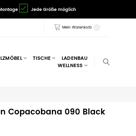
 Montage
Jede Größe möglich
Mein Warenkorb
LZMÖBEL
TISCHE
LADENBAU
WELLNESS
en Copacobana 090 Black