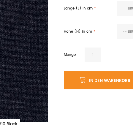
Länge (L) in cm
-- Bi
Höhe (H) in cm
-- Bi
Menge
IN DEN WARENKORB
90 Black