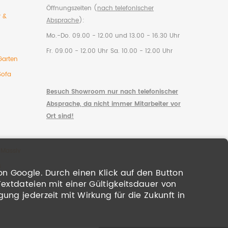
Öffnungszeiten (
nach telefonischer
r &
Absprache
):
Mo.-Do. 09.00 - 12.00 und 13.00 - 16.30 Uhr
Fr. 09.00 - 12.00 Uhr
Sa. 10.00 - 12.00 Uhr
Garten
Sofa
Besuch Showroom nur nach telefonischer
Absprache, da nicht immer Mitarbeiter vor
Ort sind!
 Massiv
s
on Google. Durch einen Klick auf den Button
Textdateien mit einer Gültigkeitsdauer von
ung jederzeit mit Wirkung für die Zukunft in