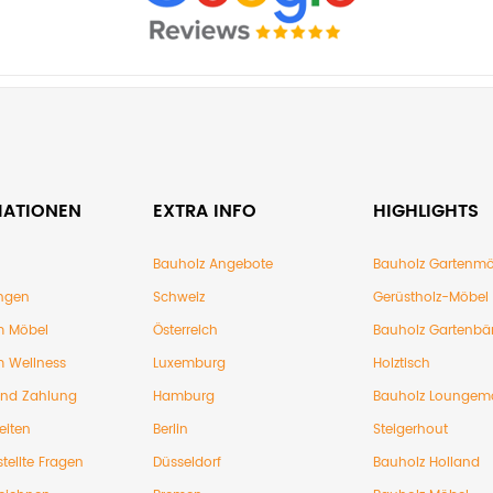
MATIONEN
EXTRA INFO
HIGHLIGHTS
Bauholz Angebote
Bauholz Gartenmö
ngen
Schweiz
Gerüstholz-Möbel
 Möbel
Österreich
Bauholz Gartenbä
 Wellness
Luxemburg
Holztisch
und Zahlung
Hamburg
Bauholz Loungem
eiten
Berlin
Steigerhout
tellte Fragen
Düsseldorf
Bauholz Holland