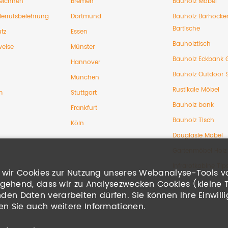
eichnen
Bremen
Bauholz Möbel
errufsbelehrung
Dortmund
Bauholz Barhocke
Bartische
tz
Essen
Bauholztisch
weise
Münster
Bauholz Eckbank 
Hannover
Bauholz Outdoor 
München
Rustikale Möbel
m
Stuttgart
Bauholz bank
Frankfurt
Bauholz Tisch
Köln
Douglasie Möbel
Gartenmöbel Holz
Infrarotkabine Tip
en wir Cookies zur Nutzung unseres Webanalyse-Tools v
ingehend, dass wir zu Analysezwecken Cookies (kleine 
n Daten verarbeiten dürfen. Sie können Ihre Einwillig
en Sie auch weitere Informationen.