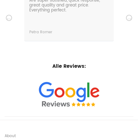
0m
Are super satisfied, quick response,
Our 
den.
great quality and great price.
comf
hat
Everything perfect.
gard
serv
wir
n
Petra Romer
Chri
n.
Alle Reviews:
About