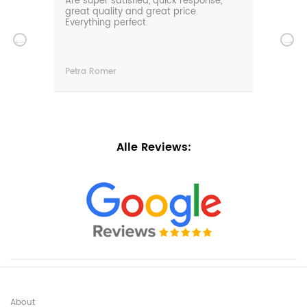
0m
Are super satisfied, quick response,
Our 
den.
great quality and great price.
comf
hat
Everything perfect.
gard
serv
wir
n
Petra Romer
Chri
n.
Alle Reviews:
About