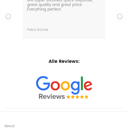
0m
Are super satisfied, quick response,
Our 
den.
great quality and great price.
comf
hat
Everything perfect.
gard
serv
wir
n
Petra Romer
Chri
n.
Alle Reviews:
About